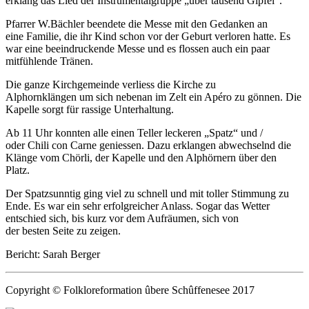
erklang das Lied der Instrumentalgruppe „über tausend Gipfel“.
Pfarrer
W.
Bächler
be
endete die Messe
mit den Gedanken an
eine
Familie,
die i
hr Kind
schon
vor der Geburt verloren hatt
e
. Es
war eine beeindruckende Messe und es flos
sen auch ein paar
mitfühlende Tränen
.
Die ganze Kirchgemeinde verliess die Kirche zu
Alphornklängen
um
sich nebenan im Zelt
ein Apéro zu
gönnen. Die
Ka
pelle
sorgt für r
assige Unterhaltung.
Ab
11 Uhr
konnten
alle
einen Teller
leckeren
„Spatz“ und /
oder
Chili con Carne
geniessen.
Dazu
erklangen
abwechselnd
die
Klänge vom Chörli, der Kapelle
und
den Alphörnern
über den
Platz
.
De
r
Spatzsunntig
ging
viel zu schnell
und mit toller Stimmung
zu
Ende.
Es
war ein sehr erfolgreicher Anlass
. S
ogar das Wetter
entschied sich
,
bis kurz vor dem Aufräumen
,
sich von
der
besten
Seite zu zeigen.
Bericht: Sarah Berger
Copyright © Folkloreformation ûbere Schûffenesee 2017