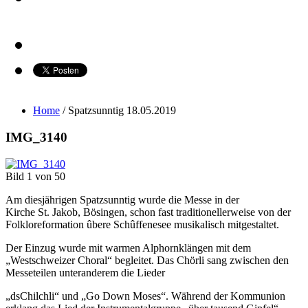
Home
/
Spatzsunntig 18.05.2019
IMG_3140
Bild 1 von 50
Am
diesjährige
n
Spatzs
unntig
wurde
die Messe
in der
Kirche
St.
Jakob, Bösingen
,
schon fast traditionellerweise
von der
Folkloreformation
ûbere Schûffenesee
musikalisch mitgestaltet.
Der Einzug wurde mit
warmen Alphornklängen mit dem
„Westschweizer Choral“ begleitet. Das Chörli sang zwischen den
Messeteilen unteranderem die Lieder
„ds
Chilchli“ und „Go Down Moses“. Wä
h
rend der Kommunion