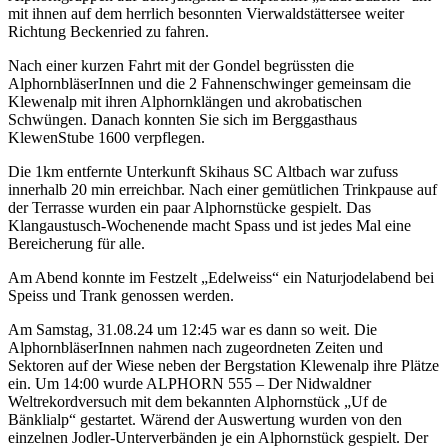
mit ihnen auf dem herrlich besonnten Vierwaldstättersee weiter
Richtung Beckenried zu fahren.
Nach einer kurzen Fahrt mit der Gondel begrüssten die
AlphornbläserInnen und die 2 Fahnenschwinger gemeinsam die
Klewenalp mit ihren Alphornklängen und akrobatischen
Schwüngen. Danach konnten Sie sich im Berggasthaus
KlewenStube 1600 verpflegen.
Die 1km entfernte Unterkunft Skihaus SC Altbach war zufuss
innerhalb 20 min erreichbar. Nach einer gemütlichen Trinkpause auf
der Terrasse wurden ein paar Alphornstücke gespielt. Das
Klangaustusch-Wochenende macht Spass und ist jedes Mal eine
Bereicherung für alle.
Am Abend konnte im Festzelt „Edelweiss“ ein Naturjodelabend bei
Speiss und Trank genossen werden.
Am Samstag, 31.08.24 um 12:45 war es dann so weit. Die
AlphornbläserInnen nahmen nach zugeordneten Zeiten und
Sektoren auf der Wiese neben der Bergstation Klewenalp ihre Plätze
ein. Um 14:00 wurde ALPHORN 555 – Der Nidwaldner
Weltrekordversuch mit dem bekannten Alphornstück „Uf de
Bänklialp“ gestartet. Wärend der Auswertung wurden von den
einzelnen Jodler-Unterverbänden je ein Alphornstück gespielt. Der