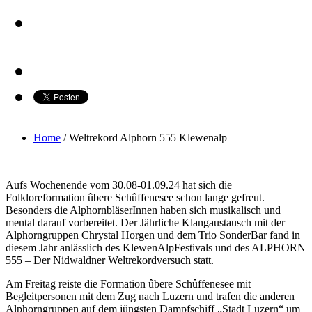
Home
/
Weltrekord Alphorn 555 Klewenalp
Aufs Wochenende vom 30.08-01.09.24 hat sich die
Folkloreformation ûbere Schûffenesee schon lange gefreut.
Besonders die AlphornbläserInnen haben sich musikalisch und
mental darauf vorbereitet. Der Jährliche Klangaustausch mit der
Alphorngruppen Chrystal Horgen und dem Trio SonderBar fand in
diesem Jahr anlässlich des KlewenAlpFestivals und des ALPHORN
555 – Der Nidwaldner Weltrekordversuch statt.
Am Freitag reiste die Formation ûbere Schûffenesee mit
Begleitpersonen mit dem Zug nach Luzern und trafen die anderen
Alphorngruppen auf dem jüngsten Dampfschiff „Stadt Luzern“ um