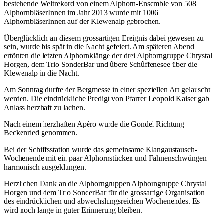
bestehende Weltrekord von einem Alphorn-Ensemble von 508
AlphornbläserInnen im Jahr 2013 wurde mit 1006
AlphornbläserInnen auf der Klewenalp gebrochen.
Überglücklich an diesem grossartigen Ereignis dabei gewesen zu
sein, wurde bis spät in die Nacht gefeiert. Am späteren Abend
ertönten die letzten Alphornklänge der drei Alphorngruppe Chrystal
Horgen, dem Trio SonderBar und ûbere Schûffenesee über die
Klewenalp in die Nacht.
Am Sonntag durfte der Bergmesse in einer speziellen Art gelauscht
werden. Die eindrückliche Predigt von Pfarrer Leopold Kaiser gab
Anlass herzhaft zu lachen.
Nach einem herzhaften Apéro wurde die Gondel Richtung
Beckenried genommen.
Bei der Schiffsstation wurde das gemeinsame Klangaustausch-
Wochenende mit ein paar Alphornstücken und Fahnenschwüngen
harmonisch ausgeklungen.
Herzlichen Dank an die Alphorngruppen Alphorngruppe Chrystal
Horgen und dem Trio SonderBar für die grossartige Organisation
des eindrücklichen und abwechslungsreichen Wochenendes. Es
wird noch lange in guter Erinnerung bleiben.