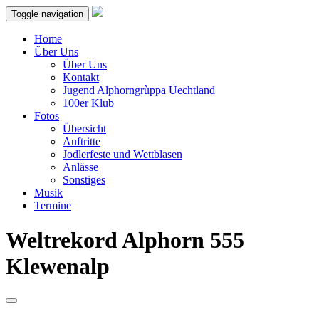
Toggle navigation
Home
Über Uns
Über Uns
Kontakt
Jugend Alphorngrùppa Üechtland
100er Klub
Fotos
Übersicht
Auftritte
Jodlerfeste und Wettblasen
Anlässe
Sonstiges
Musik
Termine
Weltrekord Alphorn 555
Klewenalp