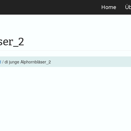
Home
Ü
ser_2
d
/
di junge Alphornbläser_2