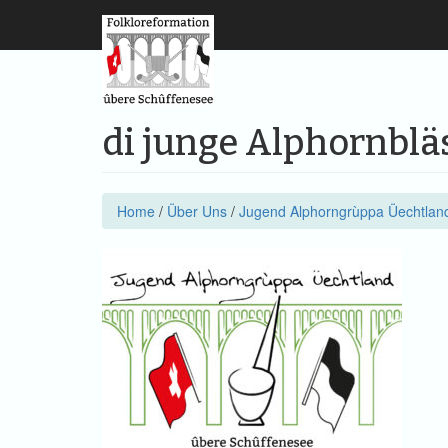
di junge Alphornblä
Home
/
Über Uns
/
Jugend Alphorngrùppa Üechtlan